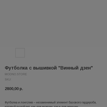
Футболка с вышивкой "Винный дзен"
MODNO.STORE
SKU:
2800,00
р.
Футболка и лонгслив – незаменимый элемент базового гардероба,
который подойдет, как для мужчин, так и для женщин